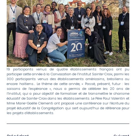
19 participants venus de quatre établissements français ont pu
participer cette année à la Convocation de l’Institut Sainte-Croix, parmi les
300 participants venus des établissements américains, brésiliens ou
encore haïtiens… Le thème de cette année, « Passé, présent, futur : les
saisons de l’espérance », nous a permis de célébrer les 20 ans de
l’Institut, qui a pour objectif de formaliser et de transmettre le charisme
éducatif de Sainte-Croix dans les établissements. Le Père Paul Valentin et
Mme Marie-Gaëlle Clementi ont proposé une conférence sur l’écriture du
projet éducatif de la Congrégation qui sert aujourd’hui de référence pour
les projets d’établissements.