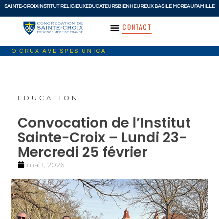
SAINTE-CROIX
INSTITUT RELIGIEUX
EDUCATEURS
BIENHEUREUX BASILE MOREAU
FAMILLE
CONTACT
O CRUX AVE SPES UNICA
EDUCATION
Convocation de l’Institut
Sainte-Croix – Lundi 23-
Mercredi 25 février
mai 1, 2026