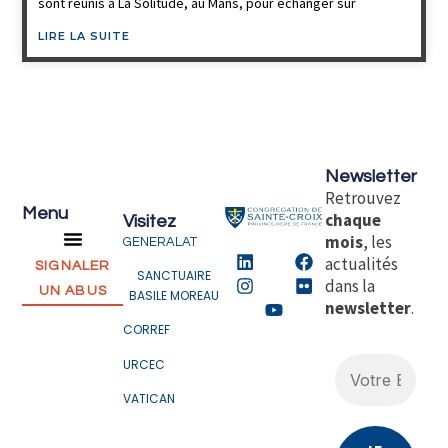
sont réunis à La Solitude, au Mans, pour échanger sur
LIRE LA SUITE
Newsletter
Retrouvez
Menu
chaque
Visitez
mois
, les
GENERALAT
actualités
SIGNALER
SANCTUAIRE
dans la
UN ABUS
BASILE MOREAU
newsletter
.
CORREF
URCEC
VATICAN